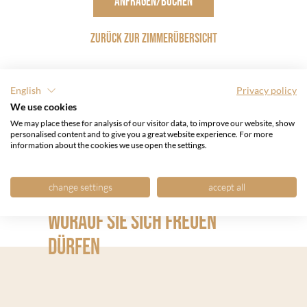
ANFRAGEN/BUCHEN
ZURÜCK ZUR ZIMMERÜBERSICHT
English
Privacy policy
BELEGUNGSPLAN
We use cookies
We may place these for analysis of our visitor data, to improve our website, show
personalised content and to give you a great website experience. For more
information about the cookies we use open the settings.
UNSERE SELBSTVERSTÄNDLICHKEITEN
change settings
accept all
FÜR SIE
WORAUF SIE SICH FREUEN
DÜRFEN