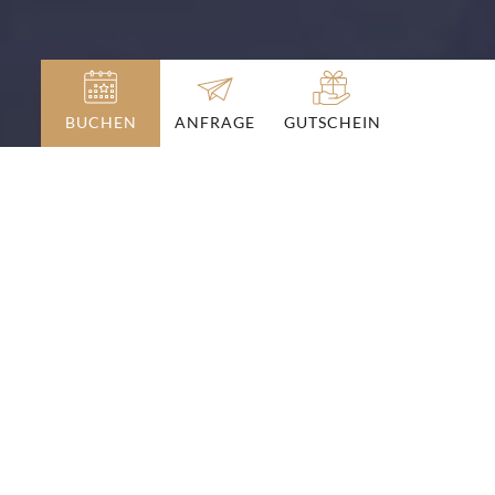
BUCHEN
GUTSCHEIN
ANFRAGE
Pinzgau und Salzburger Land
AUSFLUGSZIELE IM WINTER
Sie verbringen Ihren Urlaub im Hotel
Lohningerhof in Maria Alm und möchten die
Region noch besser kennenlernen? Der
Wettergott ist dem Hochkönig einmal nicht
wohlgesonnen und Sie suchen Alternativen
zu Piste und Schnee? Wir verraten Ihnen die
schönsten Ausflugsziele im Pinzgau und im