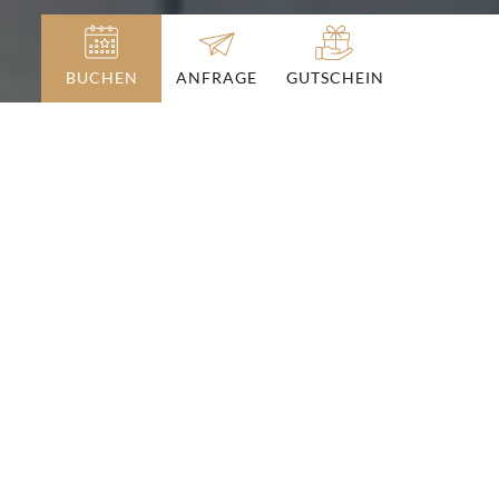
BUCHEN
GUTSCHEIN
ANFRAGE
Wintererlebnisse
am Hochkönig
MARIA ALM IM WINTER
Wenn die Hänge zu Pisten geformt werden,
der Hochkönig sich vom eisblauen Himmel
abhebt und die weiße Pracht die Natur
gleichermaßen wie die Augen der Gäste zum
Glitzern bringt, dann ist Winter am
Hochkönig in Österreich. Ein Winterurlaub
im Hotel Lohningerhof in Maria Alm bietet
bergeweise Möglichkeiten!